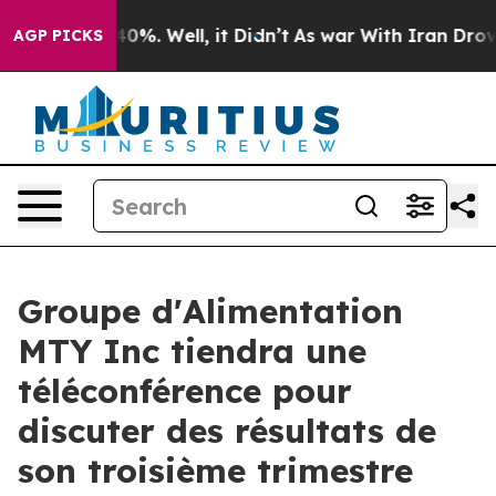
Around 40%. Well, it Didn’t
As war With Iran Drove o
AGP PICKS
Groupe d'Alimentation
MTY Inc tiendra une
téléconférence pour
discuter des résultats de
son troisième trimestre