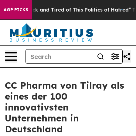
Are Sick and Tired of This Politics of Hatred”
The Stor
AGP PICKS
CC Pharma von Tilray als
eines der 100
innovativsten
Unternehmen in
Deutschland