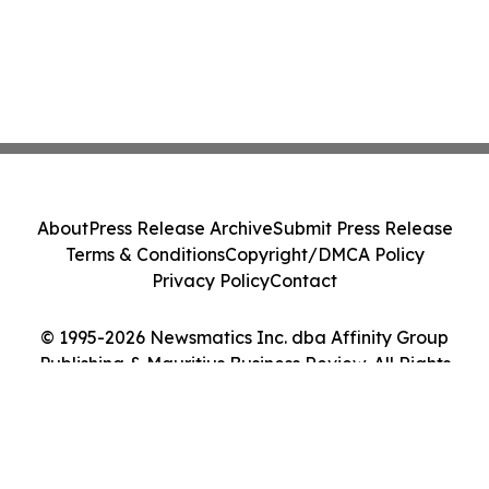
About
Press Release Archive
Submit Press Release
Terms & Conditions
Copyright/DMCA Policy
Privacy Policy
Contact
© 1995-2026 Newsmatics Inc. dba Affinity Group
Publishing & Mauritius Business Review. All Rights
Reserved.
Cookie Settings / Your Privacy Choices