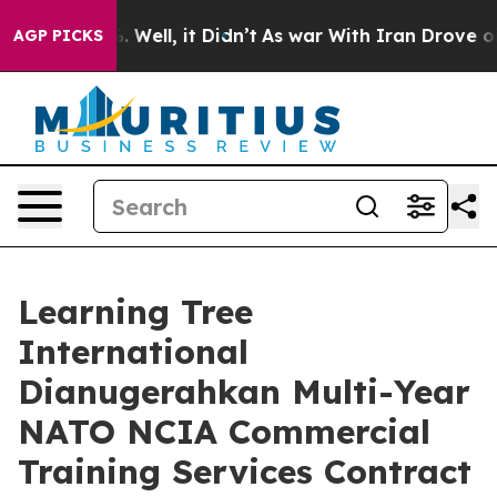
d 40%. Well, it Didn’t
As war With Iran Drove oil Pr
AGP PICKS
Learning Tree
International
Dianugerahkan Multi-Year
NATO NCIA Commercial
Training Services Contract